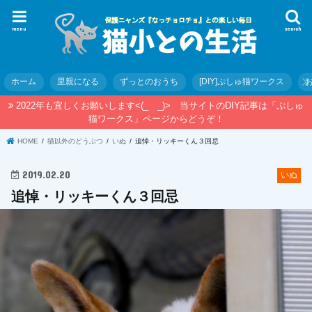
menu
search
ホーム
里親になる
ずっとのおうち
[DIY]ぷしゅ猫ワークス
2022年も宜しくお願いします<(_ _)> 当サイトのDIY記事は「ぷしゅ
猫ワークス」ページからどうぞ！
HOME
猫以外のどうぶつ
いぬ
追悼・リッキーくん３回忌
2019.02.20
いぬ
追悼・リッキーくん３回忌