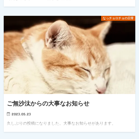
なっチョロチョの日常
ご無沙汰からの大事なお知らせ
2023.05.23
久しぶりの投稿になりました。大事なお知らせがあります。