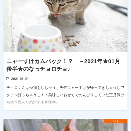
ニャーすけカムバック！？ ～2021年★01月
後半★のなっチョロチョ♪
2021.03.04
チョロくんは怪我をしちゃうし先代ニャーすけが帰ってきちゃうしワ
クチン打っちゃうし！！美味しいおせちでのんびりしていた正月気分
も吹き飛んだ怒涛の１月後半♪
DIY