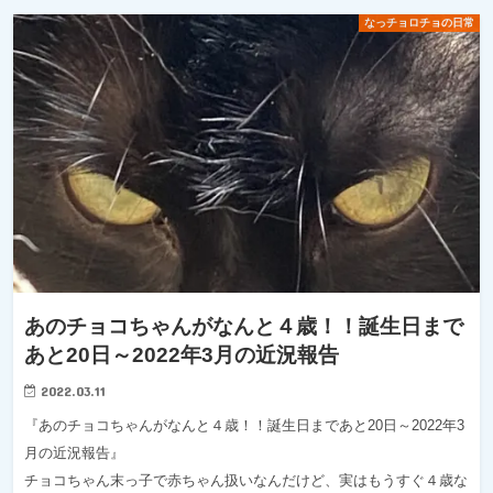
なっチョロチョの日常
あのチョコちゃんがなんと４歳！！誕生日まで
あと20日～2022年3月の近況報告
2022.03.11
『あのチョコちゃんがなんと４歳！！誕生日まであと20日～2022年3
月の近況報告』
チョコちゃん末っ子で赤ちゃん扱いなんだけど、実はもうすぐ４歳な