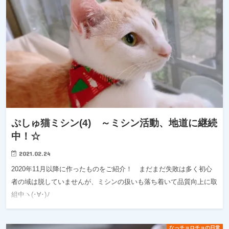
ぷしゅ猫ミシン(4) ～ミシン活動、地道に継続
中！☆
2021.02.24
2020年11月以降に作ったものをご紹介！ まだまだ失敗は多く初心
者の域は脱していませんが、ミシンの扱いも落ち着いて品質向上に取
組中ヽ(･∀･)ﾉ
なっチョロチョの日常