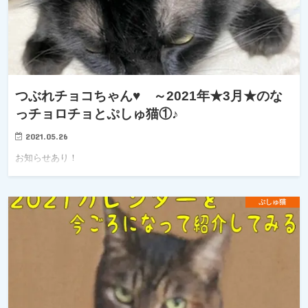
つぶれチョコちゃん♥ ～2021年★3月★のな
っチョロチョとぷしゅ猫①♪
2021.05.26
お知らせあり！
ぷしゅ猫