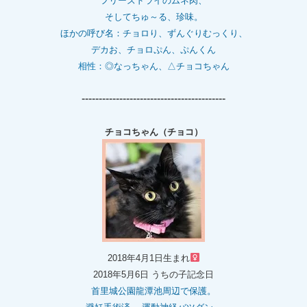
フリーズドライのムネ肉、
そしてちゅ～る、珍味。
ほかの呼び名：チョロり、ずんぐりむっくり、
デカお、チョロぷん、ぷんくん
相性：
◎なっちゃん、△チョコちゃん
------------------------------------------
チョコちゃん（チョコ）
2018年4月1日生まれ
2018年5月6日 うちの子記念日
首里城公園龍潭池周辺で保護。