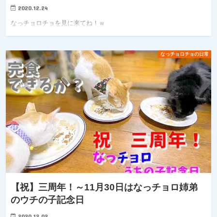
2020.12.24
なっチョロチョを見に来てね！ｗ
なっチョロチョの日常
【祝】三周年！～11月30日はなっチョロ姉弟
のウチの子記念日
2020.12.02