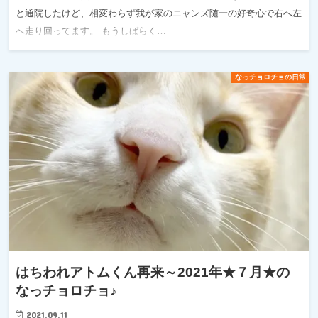
と通院したけど、相変わらず我が家のニャンズ随一の好奇心で右へ左
へ走り回ってます。 もうしばらく…
なっチョロチョの日常
はちわれアトムくん再来～2021年★７月★の
なっチョロチョ♪
2021.09.11