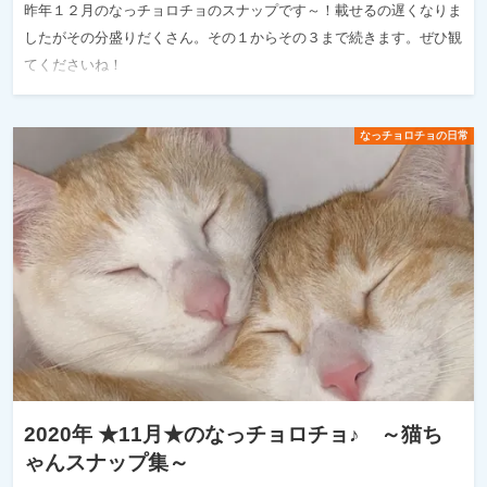
昨年１２月のなっチョロチョのスナップです～！載せるの遅くなりま
したがその分盛りだくさん。その１からその３まで続きます。ぜひ観
てくださいね！
なっチョロチョの日常
2020年 ★11月★のなっチョロチョ♪ ～猫ち
ゃんスナップ集～