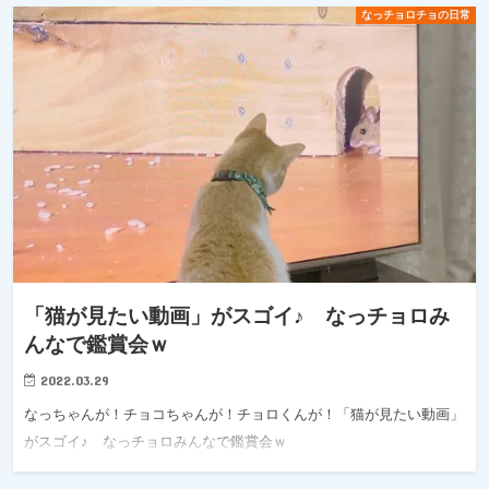
なっチョロチョの日常
「猫が見たい動画」がスゴイ♪ なっチョロみ
んなで鑑賞会ｗ
2022.03.29
なっちゃんが！チョコちゃんが！チョロくんが！「猫が見たい動画」
がスゴイ♪ なっチョロみんなで鑑賞会ｗ