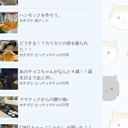
ハンモックを作ろう。
カテゴリ:
猫グッズ
どうする！？カリカリの袋を破られ
た！！
カテゴリ:
なっチョロチョの日常
あのチョコちゃんがなんと４歳！！誕
生日まであと20...
カテゴリ:
なっチョロチョの日常
ママクックからの贈り物♪
カテゴリ:
なっチョロチョの日常
CIAO ちゅ～ぶじゃらし が届いたよ！