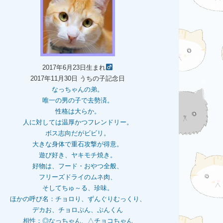
2017年6月23日生まれ
2017年11月30日 うちの子記念日
なっちゃんの弟。
唯一の男の子で去勢済。
性格は大らか。
人に対しては温厚かつフレンドリー。
ボス志向だがビビリ。
大きな身体で重石
攻撃が得意。
遊び好き、ヤキモチ焼き。
好物は、フード・おやつ全般、
フリーズドライのムネ肉、
そしてちゅ～る、珍味。
ほかの呼び名：チョロり、ずんぐりむっくり、
デカお、チョロぷん、ぷんくん
相性：
◎なっちゃん、△チョコちゃん