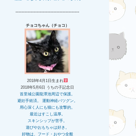
------------------------------------------
チョコちゃん（チョコ）
2018年4月1日生まれ
2018年5月6日 うちの子記念日
首里城公園龍潭池周辺で保護。
避妊手術済。 運動神経バツグン。
用心深く人にも猫にも攻撃的。
最近はすこし温厚。
スキンシップが苦手。
遊びやおもちゃは好き。
好物は、フード・おやつ全般