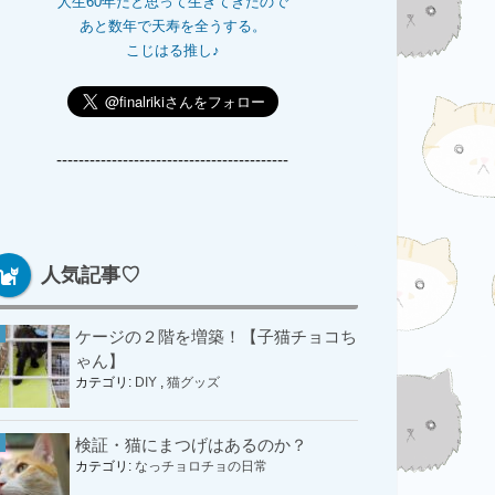
人生60年だと思って生きてきたので
あと数年で天寿を全うする。
こじはる推し♪
------------------------------------------
人気記事♡
ケージの２階を増築！【子猫チョコち
ゃん】
カテゴリ:
DIY
,
猫グッズ
検証・猫にまつげはあるのか？
カテゴリ:
なっチョロチョの日常