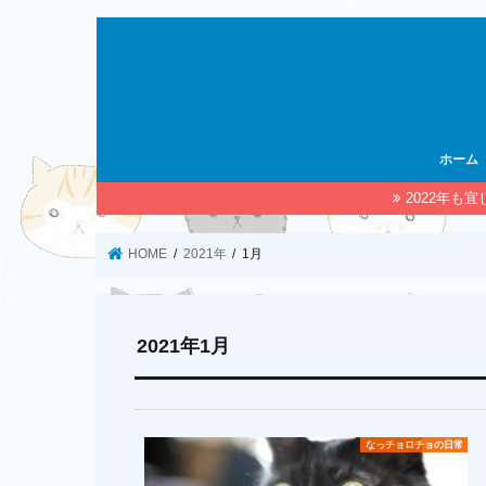
ホーム
2022年も
HOME
2021年
1月
2021年1月
なっチョロチョの日常