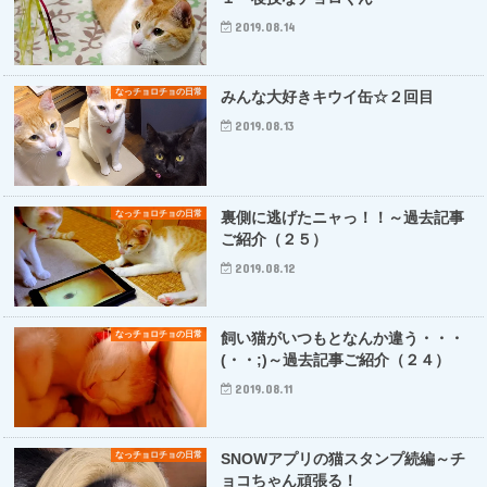
2019.08.14
なっチョロチョの日常
みんな大好きキウイ缶☆２回目
2019.08.13
なっチョロチョの日常
裏側に逃げたニャっ！！～過去記事
ご紹介（２５）
2019.08.12
なっチョロチョの日常
飼い猫がいつもとなんか違う・・・
(・・;)～過去記事ご紹介（２４）
2019.08.11
なっチョロチョの日常
SNOWアプリの猫スタンプ続編～チ
ョコちゃん頑張る！