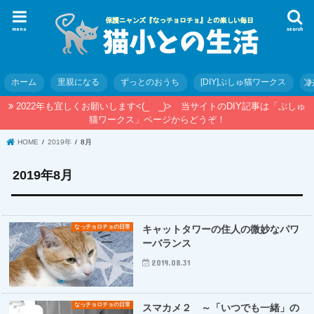
menu
search
ホーム
里親になる
ずっとのおうち
[DIY]ぷしゅ猫ワークス
2022年も宜しくお願いします<(_ _)> 当サイトのDIY記事は「ぷしゅ
猫ワークス」ページからどうぞ！
HOME
2019年
8月
2019年8月
なっチョロチョの日常
キャットタワーの住人の微妙なパワ
ーバランス
2019.08.31
なっチョロチョの日常
スマカメ２ ～「いつでも一緒」の