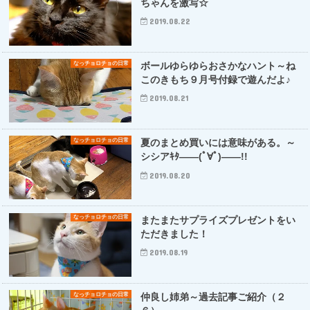
ちゃんを激写☆
2019.08.22
なっチョロチョの日常
ボールゆらゆらおさかなハント～ね
このきもち９月号付録で遊んだよ♪
2019.08.21
なっチョロチョの日常
夏のまとめ買いには意味がある。～
シシアｷﾀ――(ﾟ∀ﾟ)――!!
2019.08.20
なっチョロチョの日常
またまたサプライズプレゼントをい
ただきました！
2019.08.19
なっチョロチョの日常
仲良し姉弟～過去記事ご紹介（２