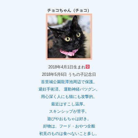
チョコちゃん（チョコ）
2018年4月1日生まれ
2018年5月6日 うちの子記念日
首里城公園龍潭池周辺で保護。
避妊手術済。 運動神経バツグン。
用心深く人にも猫にも攻撃的。
最近はすこし温厚。
スキンシップが苦手。
遊びやおもちゃは好き。
好物は、フード・おやつ全般
初見のものは食べないこと多し。