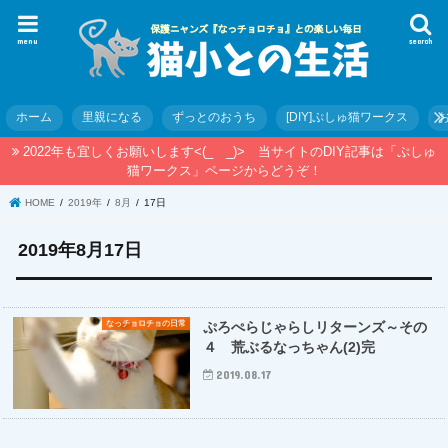
menu
search
ホーム
里親になる
ずっとのおうち
[DIY]ぷしゅ猫ワークス
2022年も宜しくお願いします<(_ _)> 当サイトのDIY記事は「ぷしゅ
猫ワークス」ページからどうぞ！
HOME
2019年
8月
17日
2019年8月17日
なっチョロチョの日常
ぷろぺらじゃらしリターンズ～その
４ 荒ぶるなっちゃん(2)完
2019.08.17