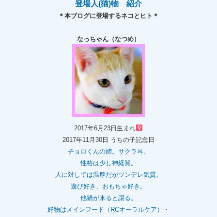
登場人(猫)物 紹介
＊本ブログに登場するネコとヒト＊
なっちゃん（なつめ）
2017年6月23日生まれ
2017年11月30日 うちの子記念日
チョロくんの姉。
サクラ耳。
性格は少し神経質。
人に対しては温厚だがツンデレ気質。
遊び好き、おもちゃ好き。
他猫が来ると譲る。
好物はメインフード（RCオーラルケア）・