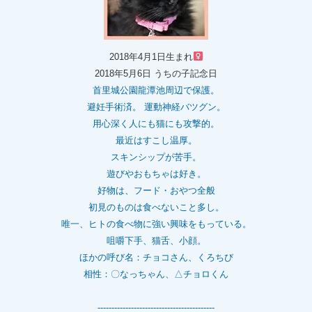
2018年4月1日生まれ
2018年5月6日 うちの子記念日
首里城公園龍潭池周辺で保護。
避妊手術済。 運動神経バツグン。
用心深く人にも猫にも攻撃的。
最近はすこし温厚。
スキンシップが苦手。
遊びやおもちゃは好き。
好物は、フード・おやつ全般
初見のものは食べないこと多し。
唯一、ヒトの食べ物に強い興味をもっている。
咀嚼下手、猫舌、小顔。
ほかの呼び名：チョコさん、くろちび
相性：〇なっちゃん、△チョロくん
------------------------------------------