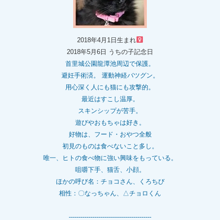
2018年4月1日生まれ
2018年5月6日 うちの子記念日
首里城公園龍潭池周辺で保護。
避妊手術済。 運動神経バツグン。
用心深く人にも猫にも攻撃的。
最近はすこし温厚。
スキンシップが苦手。
遊びやおもちゃは好き。
好物は、フード・おやつ全般
初見のものは食べないこと多し。
唯一、ヒトの食べ物に強い興味をもっている。
咀嚼下手、猫舌、小顔。
ほかの呼び名：チョコさん、くろちび
相性：〇なっちゃん、△チョロくん
------------------------------------------