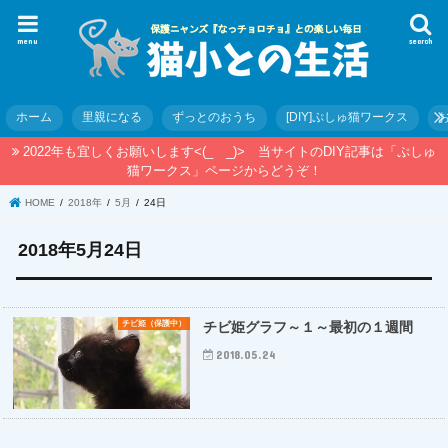
menu
search
ホーム
里親になる
ずっとのおうち
[DIY]ぷしゅ猫ワークス
2022年も宜しくお願いします<(_ _)> 当サイトのDIY記事は「ぷしゅ
猫ワークス」ページからどうぞ！
HOME
2018年
5月
24日
2018年5月24日
チビ姫（保護中）
チビ姫グラフ～１～最初の１週間
2018.05.24