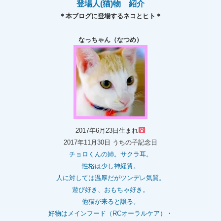
登場人(猫)物 紹介
＊本ブログに登場するネコとヒト＊
なっちゃん（なつめ）
2017年6月23日生まれ
2017年11月30日 うちの子記念日
チョロくんの姉。
サクラ耳。
性格は少し神経質。
人に対しては温厚だがツンデレ気質。
遊び好き、おもちゃ好き。
他猫が来ると譲る。
好物はメインフード（RCオーラルケア）・