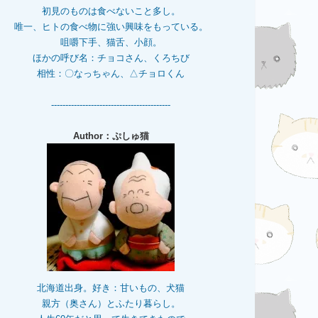
初見のものは食べないこと多し。
唯一、ヒトの食べ物に強い興味をもっている。
咀嚼下手、猫舌、小顔。
ほかの呼び名：チョコさん、くろちび
相性：〇なっちゃん、△チョロくん
------------------------------------------
Author：ぷしゅ猫
北海道出身。好き：甘いもの、犬猫
親方（奥さん）とふたり暮らし。