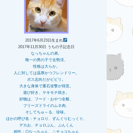
2017年6月23日生まれ
2017年11月30日 うちの子記念日
なっちゃんの弟。
唯一の男の子で去勢済。
性格は大らか。
人に対しては温厚かつフレンドリー。
ボス志向だがビビリ。
大きな身体で重石
攻撃が得意。
遊び好き、ヤキモチ焼き。
好物は、フード・おやつ全般、
フリーズドライのムネ肉、
そしてちゅ～る、珍味。
ほかの呼び名：チョロり、ずんぐりむっくり、
デカお、チョロぷん、ぷんくん
相性：
◎なっちゃん、△チョコちゃん