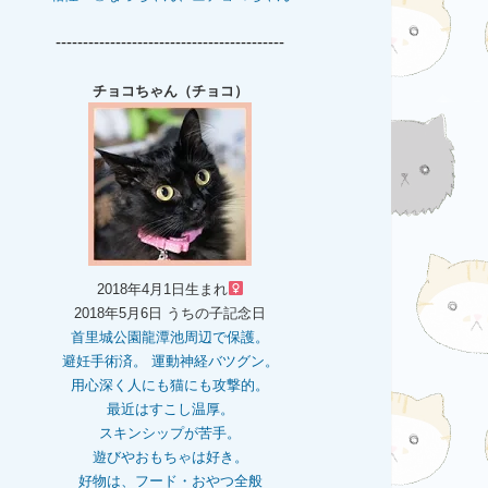
------------------------------------------
チョコちゃん（チョコ）
2018年4月1日生まれ
2018年5月6日 うちの子記念日
首里城公園龍潭池周辺で保護。
避妊手術済。 運動神経バツグン。
用心深く人にも猫にも攻撃的。
最近はすこし温厚。
スキンシップが苦手。
遊びやおもちゃは好き。
好物は、フード・おやつ全般