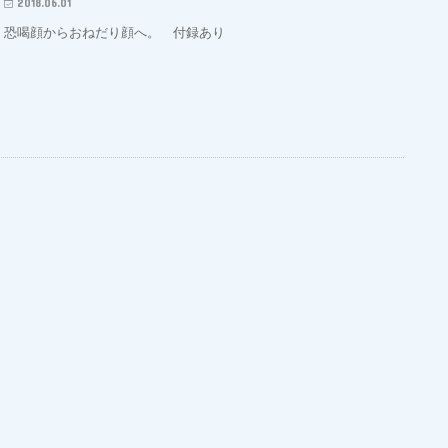
2018.06.01
恐喝顔からおねだり顔へ。 付録あり