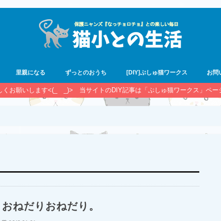
里親になる
ずっとのおうち
[DIY]ぷしゅ猫ワークス
お問
宜しくお願いします<(_ _)> 当サイトのDIY記事は「ぷしゅ猫ワークス」ペ
おねだりおねだり。