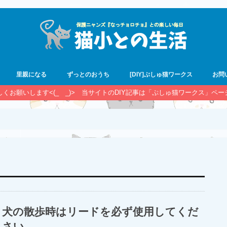
里親になる
ずっとのおうち
[DIY]ぷしゅ猫ワークス
お問
宜しくお願いします<(_ _)> 当サイトのDIY記事は「ぷしゅ猫ワークス」ペ
犬の散歩時はリードを必ず使用してくだ
さい。