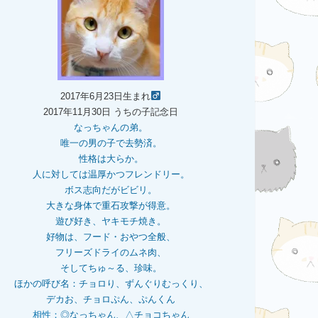
2017年6月23日生まれ
2017年11月30日 うちの子記念日
なっちゃんの弟。
唯一の男の子で去勢済。
性格は大らか。
人に対しては温厚かつフレンドリー。
ボス志向だがビビリ。
大きな身体で重石
攻撃が得意。
遊び好き、ヤキモチ焼き。
好物は、フード・おやつ全般、
フリーズドライのムネ肉、
そしてちゅ～る、珍味。
ほかの呼び名：チョロり、ずんぐりむっくり、
デカお、チョロぷん、ぷんくん
相性：
◎なっちゃん、△チョコちゃん