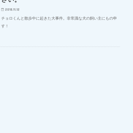
2018.11.12
チョロくんと散歩中に起きた大事件。非常識な犬の飼い主にもの申
す！