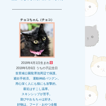
------------------------------------------
チョコちゃん（チョコ）
2018年4月1日生まれ
2018年5月6日 うちの子記念日
首里城公園龍潭池周辺で保護。
避妊手術済。 運動神経バツグン。
用心深く人にも猫にも攻撃的。
最近はすこし温厚。
スキンシップが苦手。
遊びやおもちゃは好き。
好物は、フード・おやつ全般