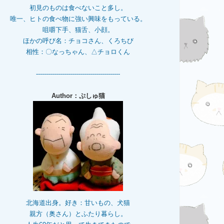
初見のものは食べないこと多し。
唯一、ヒトの食べ物に強い興味をもっている。
咀嚼下手、猫舌、小顔。
ほかの呼び名：チョコさん、くろちび
相性：〇なっちゃん、△チョロくん
------------------------------------------
Author：ぷしゅ猫
北海道出身。好き：甘いもの、犬猫
親方（奥さん）とふたり暮らし。