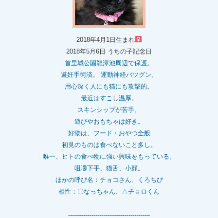
2018年4月1日生まれ
2018年5月6日 うちの子記念日
首里城公園龍潭池周辺で保護。
避妊手術済。 運動神経バツグン。
用心深く人にも猫にも攻撃的。
最近はすこし温厚。
スキンシップが苦手。
遊びやおもちゃは好き。
好物は、フード・おやつ全般
初見のものは食べないこと多し。
唯一、ヒトの食べ物に強い興味をもっている。
咀嚼下手、猫舌、小顔。
ほかの呼び名：チョコさん、くろちび
相性：〇なっちゃん、△チョロくん
------------------------------------------