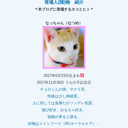
登場人(猫)物 紹介
＊本ブログに登場するネコとヒト＊
なっちゃん（なつめ）
2017年6月23日生まれ
2017年11月30日 うちの子記念日
チョロくんの姉。
サクラ耳。
性格は少し神経質。
人に対しては温厚だがツンデレ気質。
遊び好き、おもちゃ好き。
他猫が来ると譲る。
好物はメインフード（RCオーラルケア）・