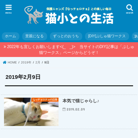
menu
search
ホーム
里親になる
ずっとのおうち
[DIY]ぷしゅ猫ワークス
2022年も宜しくお願いします<(_ _)> 当サイトのDIY記事は「ぷしゅ
猫ワークス」ページからどうぞ！
HOME
2019年
2月
9日
2019年2月9日
なっチョロチョの日常
本気で猫じゃらし♪
2019.02.09