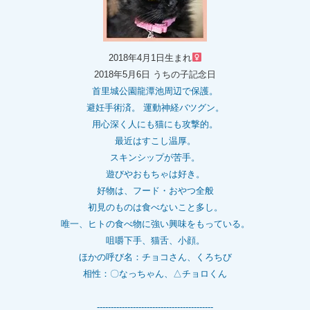
2018年4月1日生まれ
2018年5月6日 うちの子記念日
首里城公園龍潭池周辺で保護。
避妊手術済。 運動神経バツグン。
用心深く人にも猫にも攻撃的。
最近はすこし温厚。
スキンシップが苦手。
遊びやおもちゃは好き。
好物は、フード・おやつ全般
初見のものは食べないこと多し。
唯一、ヒトの食べ物に強い興味をもっている。
咀嚼下手、猫舌、小顔。
ほかの呼び名：チョコさん、くろちび
相性：〇なっちゃん、△チョロくん
------------------------------------------