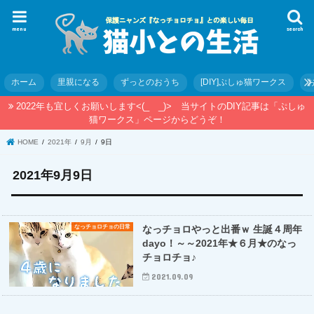
menu
search
ホーム
里親になる
ずっとのおうち
[DIY]ぷしゅ猫ワークス
2022年も宜しくお願いします<(_ _)> 当サイトのDIY記事は「ぷしゅ
猫ワークス」ページからどうぞ！
HOME
2021年
9月
9日
2021年9月9日
なっチョロチョの日常
なっチョロやっと出番ｗ 生誕４周年
dayo！～～2021年★６月★のなっ
チョロチョ♪
2021.09.09