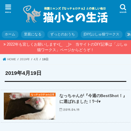
menu
search
ホーム
里親になる
ずっとのおうち
[DIY]ぷしゅ猫ワークス
2022年も宜しくお願いします<(_ _)> 当サイトのDIY記事は「ぷしゅ
猫ワークス」ページからどうぞ！
HOME
2019年
4月
19日
2019年4月19日
なっチョロチョの日常
なっちゃんが『今週のBestShot！』
に選ばれました！ﾜｰｲ♥
2019.04.19