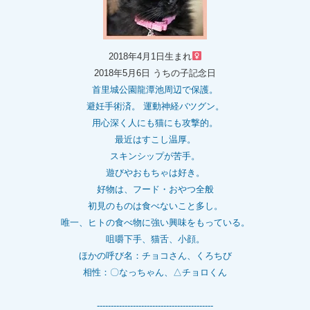
2018年4月1日生まれ
2018年5月6日 うちの子記念日
首里城公園龍潭池周辺で保護。
避妊手術済。 運動神経バツグン。
用心深く人にも猫にも攻撃的。
最近はすこし温厚。
スキンシップが苦手。
遊びやおもちゃは好き。
好物は、フード・おやつ全般
初見のものは食べないこと多し。
唯一、ヒトの食べ物に強い興味をもっている。
咀嚼下手、猫舌、小顔。
ほかの呼び名：チョコさん、くろちび
相性：〇なっちゃん、△チョロくん
------------------------------------------