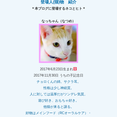
登場人(猫)物 紹介
＊本ブログに登場するネコとヒト＊
なっちゃん（なつめ）
2017年6月23日生まれ
2017年11月30日 うちの子記念日
チョロくんの姉。
サクラ耳。
性格は少し神経質。
人に対しては温厚だがツンデレ気質。
遊び好き、おもちゃ好き。
他猫が来ると譲る。
好物はメインフード（RCオーラルケア）・