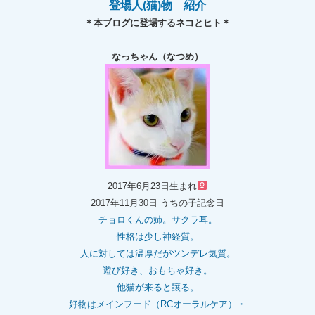
登場人(猫)物 紹介
＊本ブログに登場するネコとヒト＊
なっちゃん（なつめ）
2017年6月23日生まれ
2017年11月30日 うちの子記念日
チョロくんの姉。
サクラ耳。
性格は少し神経質。
人に対しては温厚だがツンデレ気質。
遊び好き、おもちゃ好き。
他猫が来ると譲る。
好物はメインフード（RCオーラルケア）・