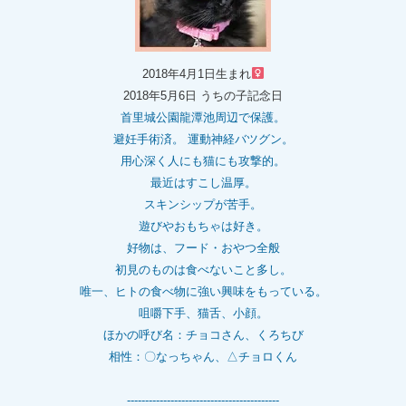
2018年4月1日生まれ
2018年5月6日 うちの子記念日
首里城公園龍潭池周辺で保護。
避妊手術済。 運動神経バツグン。
用心深く人にも猫にも攻撃的。
最近はすこし温厚。
スキンシップが苦手。
遊びやおもちゃは好き。
好物は、フード・おやつ全般
初見のものは食べないこと多し。
唯一、ヒトの食べ物に強い興味をもっている。
咀嚼下手、猫舌、小顔。
ほかの呼び名：チョコさん、くろちび
相性：〇なっちゃん、△チョロくん
------------------------------------------