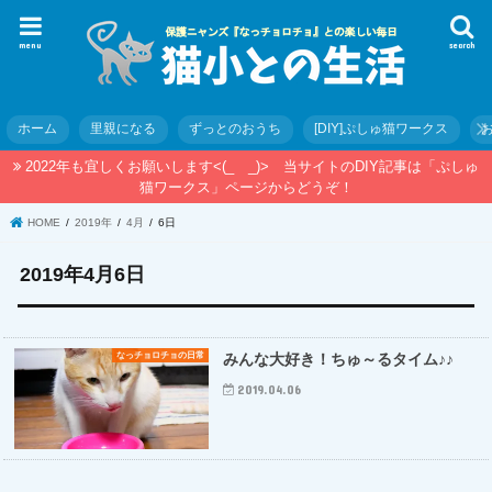
menu
search
ホーム
里親になる
ずっとのおうち
[DIY]ぷしゅ猫ワークス
2022年も宜しくお願いします<(_ _)> 当サイトのDIY記事は「ぷしゅ
猫ワークス」ページからどうぞ！
HOME
2019年
4月
6日
2019年4月6日
なっチョロチョの日常
みんな大好き！ちゅ～るタイム♪♪
2019.04.06