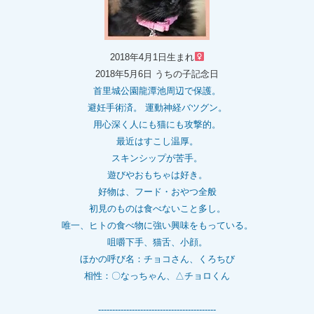
2018年4月1日生まれ
2018年5月6日 うちの子記念日
首里城公園龍潭池周辺で保護。
避妊手術済。 運動神経バツグン。
用心深く人にも猫にも攻撃的。
最近はすこし温厚。
スキンシップが苦手。
遊びやおもちゃは好き。
好物は、フード・おやつ全般
初見のものは食べないこと多し。
唯一、ヒトの食べ物に強い興味をもっている。
咀嚼下手、猫舌、小顔。
ほかの呼び名：チョコさん、くろちび
相性：〇なっちゃん、△チョロくん
------------------------------------------