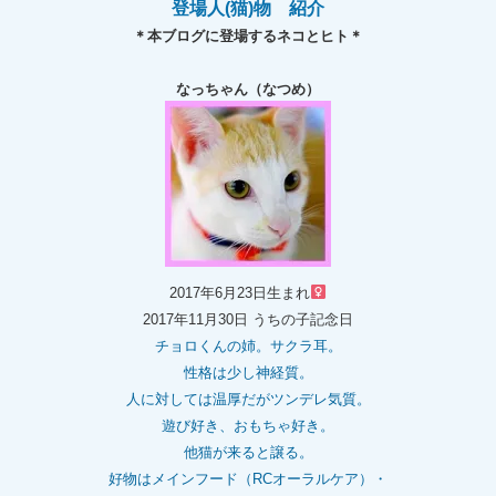
登場人(猫)物 紹介
＊本ブログに登場するネコとヒト＊
なっちゃん（なつめ）
2017年6月23日生まれ
2017年11月30日 うちの子記念日
チョロくんの姉。
サクラ耳。
性格は少し神経質。
人に対しては温厚だがツンデレ気質。
遊び好き、おもちゃ好き。
他猫が来ると譲る。
好物はメインフード（RCオーラルケア）・