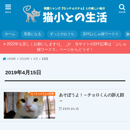
menu
search
ホーム
里親になる
ずっとのおうち
[DIY]ぷしゅ猫ワークス
2022年も宜しくお願いします<(_ _)> 当サイトのDIY記事は「ぷしゅ
猫ワークス」ページからどうぞ！
HOME
2019年
4月
15日
2019年4月15日
なっチョロチョの日常
あそぼうよ！～チョロくんの訴え顔
～
2019.04.15