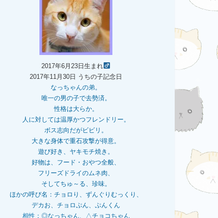
2017年6月23日生まれ
2017年11月30日 うちの子記念日
なっちゃんの弟。
唯一の男の子で去勢済。
性格は大らか。
人に対しては温厚かつフレンドリー。
ボス志向だがビビリ。
大きな身体で重石
攻撃が得意。
遊び好き、ヤキモチ焼き。
好物は、フード・おやつ全般、
フリーズドライのムネ肉、
そしてちゅ～る、珍味。
ほかの呼び名：チョロり、ずんぐりむっくり、
デカお、チョロぷん、ぷんくん
相性：
◎なっちゃん、△チョコちゃん