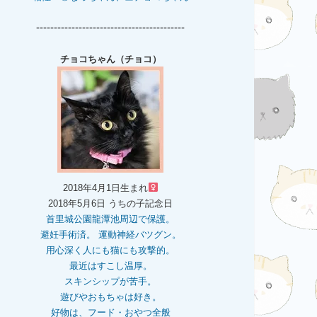
------------------------------------------
チョコちゃん（チョコ）
2018年4月1日生まれ
2018年5月6日 うちの子記念日
首里城公園龍潭池周辺で保護。
避妊手術済。 運動神経バツグン。
用心深く人にも猫にも攻撃的。
最近はすこし温厚。
スキンシップが苦手。
遊びやおもちゃは好き。
好物は、フード・おやつ全般