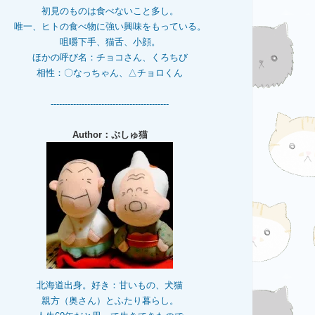
初見のものは食べないこと多し。
唯一、ヒトの食べ物に強い興味をもっている。
咀嚼下手、猫舌、小顔。
ほかの呼び名：チョコさん、くろちび
相性：〇なっちゃん、△チョロくん
------------------------------------------
Author：ぷしゅ猫
北海道出身。好き：甘いもの、犬猫
親方（奥さん）とふたり暮らし。