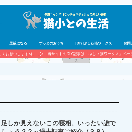
里親になる
ずっとのおうち
[DIY]ぷしゅ猫ワークス
お問
宜しくお願いします<(_ _)> 当サイトのDIY記事は「ぷしゅ猫ワークス」ペ
足しか見えないこの寝相、いったい誰で
しょう？？～過去記事ご紹介（３８）