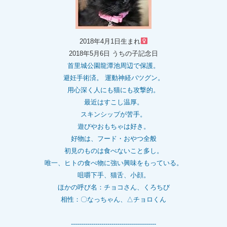
2018年4月1日生まれ
2018年5月6日 うちの子記念日
首里城公園龍潭池周辺で保護。
避妊手術済。 運動神経バツグン。
用心深く人にも猫にも攻撃的。
最近はすこし温厚。
スキンシップが苦手。
遊びやおもちゃは好き。
好物は、フード・おやつ全般
初見のものは食べないこと多し。
唯一、ヒトの食べ物に強い興味をもっている。
咀嚼下手、猫舌、小顔。
ほかの呼び名：チョコさん、くろちび
相性：〇なっちゃん、△チョロくん
------------------------------------------