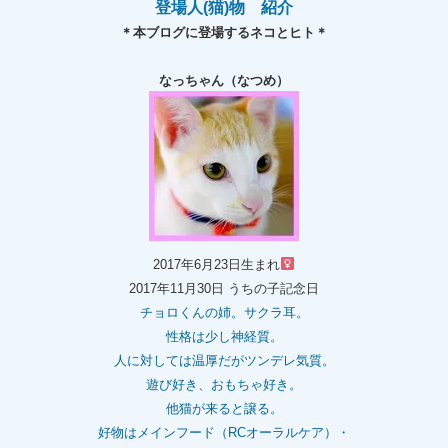
登場人(猫)物 紹介
＊本ブログに登場するネコとヒト＊
なっちゃん（なつめ）
2017年6月23日生まれ
2017年11月30日 うちの子記念日
チョロくんの姉。
サクラ耳。
性格は少し神経質。
人に対しては温厚だがツンデレ気質。
遊び好き、おもちゃ好き。
他猫が来ると譲る。
好物はメインフード（RCオーラルケア）・