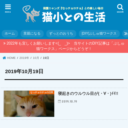
menu
search
ホーム
里親になる
ずっとのおうち
[DIY]ぷしゅ猫ワークス
2022年も宜しくお願いします<(_ _)> 当サイトのDIY記事は「ぷしゅ
猫ワークス」ページからどうぞ！
HOME
2019年
10月
19日
2019年10月19日
なっチョロチョの日常
寝起きのウルウル目が(・∀・)ｲｲ!!
2019.10.19