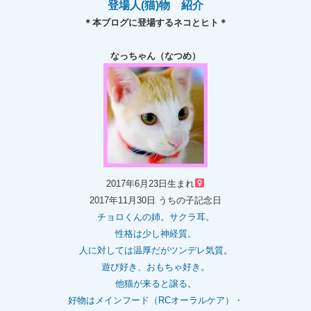
登場人(猫)物 紹介
＊本ブログに登場するネコとヒト＊
なっちゃん（なつめ）
2017年6月23日生まれ
2017年11月30日 うちの子記念日
チョロくんの姉。
サクラ耳。
性格は少し神経質。
人に対しては温厚だがツンデレ気質。
遊び好き、おもちゃ好き。
他猫が来ると譲る。
好物はメインフード（RCオーラルケア）・