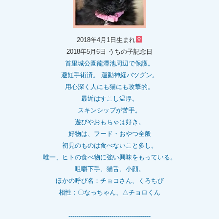
2018年4月1日生まれ
2018年5月6日 うちの子記念日
首里城公園龍潭池周辺で保護。
避妊手術済。 運動神経バツグン。
用心深く人にも猫にも攻撃的。
最近はすこし温厚。
スキンシップが苦手。
遊びやおもちゃは好き。
好物は、フード・おやつ全般
初見のものは食べないこと多し。
唯一、ヒトの食べ物に強い興味をもっている。
咀嚼下手、猫舌、小顔。
ほかの呼び名：チョコさん、くろちび
相性：〇なっちゃん、△チョロくん
------------------------------------------