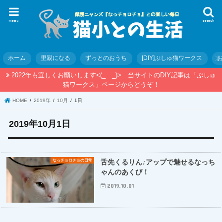
menu
search
ホーム
里親になる
ずっとのおうち
[DIY]ぷしゅ猫ワークス
2022年も宜しくお願いします<(_ _)> 当サイトのDIY記事は「ぷしゅ
猫ワークス」ページからどうぞ！
HOME
2019年
10月
1日
2019年10月1日
なっチョロチョの日常
舌先くるりん♪アップで魅せるなっち
ゃんのあくび！
2019.10.01