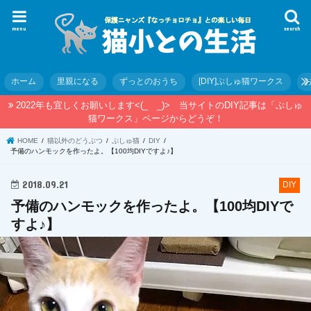
menu
search
ホーム
里親になる
ずっとのおうち
[DIY]ぷしゅ猫ワークス
2022年も宜しくお願いします<(_ _)> 当サイトのDIY記事は「ぷしゅ
猫ワークス」ページからどうぞ！
HOME
猫以外のどうぶつ
ぷしゅ猫
DIY
予備のハンモックを作ったよ。【100均DIYですよ♪】
2018.09.21
DIY
予備のハンモックを作ったよ。【100均DIYで
すよ♪】