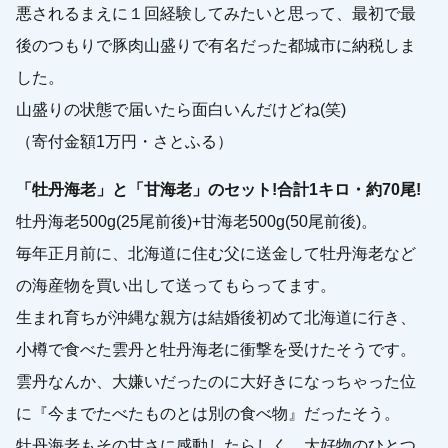
悪されるまえに１回経験してみたいと思って、最初で最
後のつもりで豚肉山盛りで有名だった都城市に納税しま
した。
山盛りの状態で届いたら面白いんだけどね(笑)
（寄付金額1万円・さとふる）
「牡丹海老」と「甘海老」のセット!合計1キロ・約70尾!
牡丹海老500g(25尾前後)+甘海老500g(50尾前後)。
毎年正月前に、北海道に住む父に送金して牡丹海老など
の海産物を買い出して送ってもらってます。
生まれ育ちが沖縄な親方は結婚後初めて北海道に行き、
小樽で食べた雲丹と牡丹海老に衝撃を受けたそうです。
雲丹なんか、大嫌いだったのに大好きになっちゃった位
に『今までたべたものとは別の食べ物』だったそう。
牡丹海老もその甘さに感動したらしく、大好物のひとつ