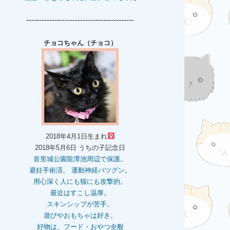
------------------------------------------
チョコちゃん（チョコ）
2018年4月1日生まれ
2018年5月6日 うちの子記念日
首里城公園龍潭池周辺で保護。
避妊手術済。 運動神経バツグン。
用心深く人にも猫にも攻撃的。
最近はすこし温厚。
スキンシップが苦手。
遊びやおもちゃは好き。
好物は、フード・おやつ全般