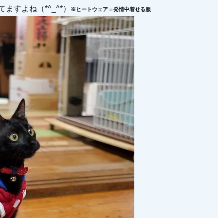
すよね（*^_^*）
※ヒートウェア＝発情中着せる服