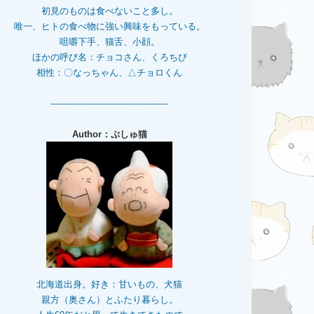
初見のものは食べないこと多し。
唯一、ヒトの食べ物に強い興味をもっている。
咀嚼下手、猫舌、小顔。
ほかの呼び名：チョコさん、くろちび
相性：〇なっちゃん、△チョロくん
------------------------------------------
Author：ぷしゅ猫
北海道出身。好き：甘いもの、犬猫
親方（奥さん）とふたり暮らし。