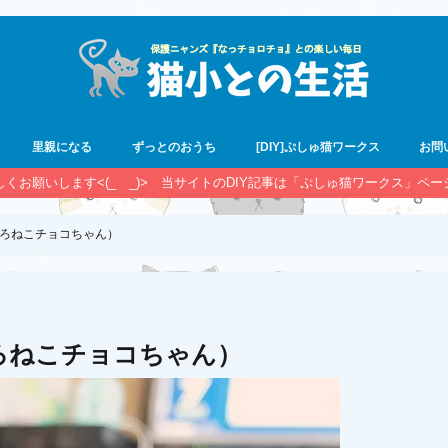
里親になる
ずっとのおうち
[DIY]ぷしゅ猫ワークス
お問
宜しくお願いします<(_ _)> 当サイトのDIY記事は「ぷしゅ猫ワークス」ペ
ろねこチョコちゃん）
ろねこチョコちゃん）