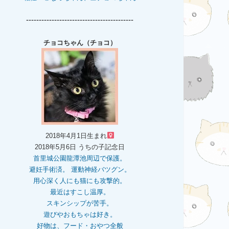
------------------------------------------
チョコちゃん（チョコ）
2018年4月1日生まれ
2018年5月6日 うちの子記念日
首里城公園龍潭池周辺で保護。
避妊手術済。 運動神経バツグン。
用心深く人にも猫にも攻撃的。
最近はすこし温厚。
スキンシップが苦手。
遊びやおもちゃは好き。
好物は、フード・おやつ全般