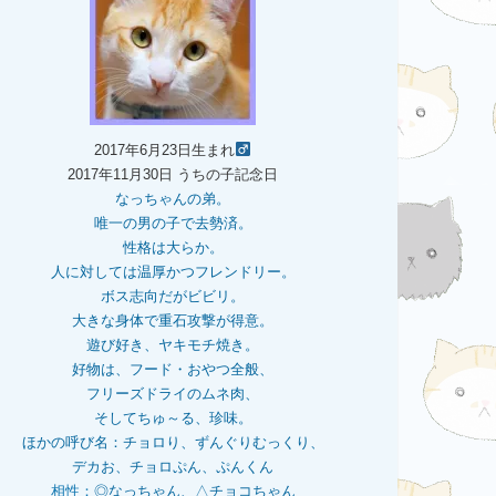
2017年6月23日生まれ
2017年11月30日 うちの子記念日
なっちゃんの弟。
唯一の男の子で去勢済。
性格は大らか。
人に対しては温厚かつフレンドリー。
ボス志向だがビビリ。
大きな身体で重石
攻撃が得意。
遊び好き、ヤキモチ焼き。
好物は、フード・おやつ全般、
フリーズドライのムネ肉、
そしてちゅ～る、珍味。
ほかの呼び名：チョロり、ずんぐりむっくり、
デカお、チョロぷん、ぷんくん
相性：
◎なっちゃん、△チョコちゃん