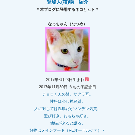
登場人(猫)物 紹介
＊本ブログに登場するネコとヒト＊
なっちゃん（なつめ）
2017年6月23日生まれ
2017年11月30日 うちの子記念日
チョロくんの姉。
サクラ耳。
性格は少し神経質。
人に対しては温厚だがツンデレ気質。
遊び好き、おもちゃ好き。
他猫が来ると譲る。
好物はメインフード（RCオーラルケア）・