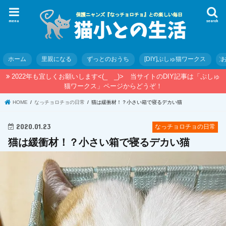
menu
search
ホーム
里親になる
ずっとのおうち
[DIY]ぷしゅ猫ワークス
2022年も宜しくお願いします<(_ _)> 当サイトのDIY記事は「ぷしゅ
猫ワークス」ページからどうぞ！
HOME
なっチョロチョの日常
猫は緩衝材！？小さい箱で寝るデカい猫
2020.01.23
なっチョロチョの日常
猫は緩衝材！？小さい箱で寝るデカい猫