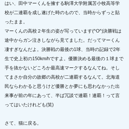
はい、田中マーくんを擁する駒澤大学附属苫小牧高等学
校が二連覇を成し遂げた時のもので、当時からずっと貼
ったまま。
マーくんの高校２年生の姿が写っています(^O^)決勝戦は
途中からガン泣きしながら見てました。だってマーくん
凄すぎなんだよ。決勝戦の最後の1球、当時の記録で2年
生で史上初の150km/hですよ。優勝決める最後の１球まで
手を抜かないどころか最高速マークするなんてね。そし
てまさか自分の故郷の高校が二連覇するなんて。北海道
民ならわかると思うけど優勝とか夢にも思わなかった出
来事が前の年にあって、半ば冗談で連覇！連覇！って言
ってはいたけれども(笑)
さて、猫に戻る。