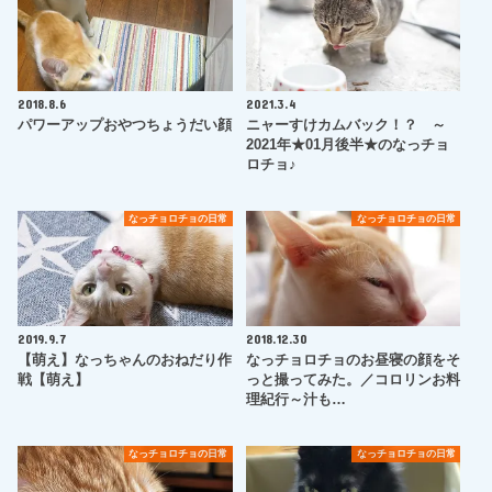
2018.8.6
2021.3.4
パワーアップおやつちょうだい顔
ニャーすけカムバック！？ ～
2021年★01月後半★のなっチョ
ロチョ♪
なっチョロチョの日常
なっチョロチョの日常
2019.9.7
2018.12.30
【萌え】なっちゃんのおねだり作
なっチョロチョのお昼寝の顔をそ
戦【萌え】
っと撮ってみた。／コロリンお料
理紀行～汁も…
なっチョロチョの日常
なっチョロチョの日常