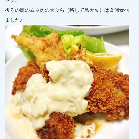
ップ。
後ろの鳥のムネ肉の天ぷら（略して鳥天ｗ）は２個食べ
ました♪