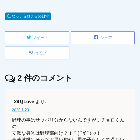
なっチョロチョの日常
ツイート
シェア
はてブ
2
件のコメント
29ＱLove
より:
2020.1.23
野球の事はサッパリ分からないんですが…チョロくん
の
立派な身体は野球部向け？！？( ﾟ∀ ﾟ)ﾊｯ！
豪速球投げそうなぶ厚い肩が…男の子らしくて逞しい