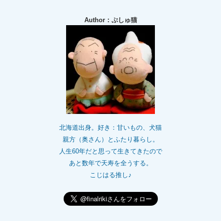
Author：ぷしゅ猫
北海道出身。好き：甘いもの、犬猫
親方（奥さん）とふたり暮らし。
人生60年だと思って生きてきたので
あと数年で天寿を全うする。
こじはる推し♪