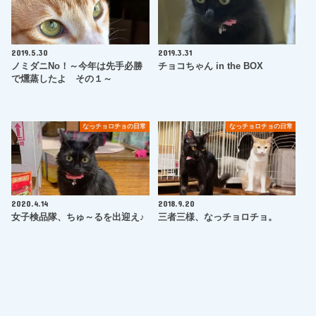
2019.5.30
2019.3.31
ノミダニNo！～今年は先手必勝
チョコちゃん in the BOX
で燻蒸したよ その１～
なっチョロチョの日常
なっチョロチョの日常
2020.4.14
2018.9.20
女子検品隊、ちゅ～るを出迎え♪
三者三様、なっチョロチョ。