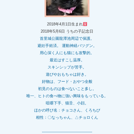
2018年4月1日生まれ
2018年5月6日 うちの子記念日
首里城公園龍潭池周辺で保護。
避妊手術済。 運動神経バツグン。
用心深く人にも猫にも攻撃的。
最近はすこし温厚。
スキンシップが苦手。
遊びやおもちゃは好き。
好物は、フード・おやつ全般
初見のものは食べないこと多し。
唯一、ヒトの食べ物に強い興味をもっている。
咀嚼下手、猫舌、小顔。
ほかの呼び名：チョコさん、くろちび
相性：〇なっちゃん、△チョロくん
------------------------------------------