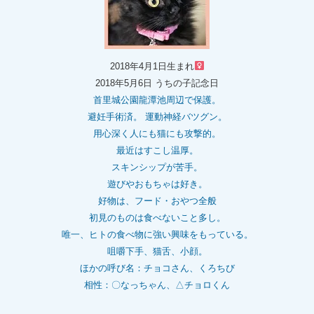
2018年4月1日生まれ
2018年5月6日 うちの子記念日
首里城公園龍潭池周辺で保護。
避妊手術済。 運動神経バツグン。
用心深く人にも猫にも攻撃的。
最近はすこし温厚。
スキンシップが苦手。
遊びやおもちゃは好き。
好物は、フード・おやつ全般
初見のものは食べないこと多し。
唯一、ヒトの食べ物に強い興味をもっている。
咀嚼下手、猫舌、小顔。
ほかの呼び名：チョコさん、くろちび
相性：〇なっちゃん、△チョロくん