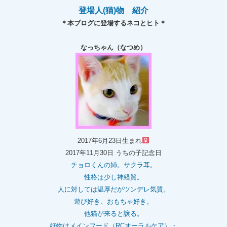
登場人(猫)物 紹介
＊本ブログに登場するネコとヒト＊
なっちゃん（なつめ）
2017年6月23日生まれ
2017年11月30日 うちの子記念日
チョロくんの姉。
サクラ耳。
性格は少し神経質。
人に対しては温厚だがツンデレ気質。
遊び好き、おもちゃ好き。
他猫が来ると譲る。
好物はメインフード（RCオーラルケア）・