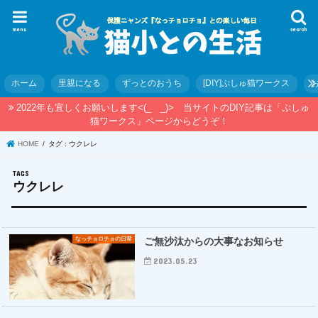
menu
search
ホーム
里親になる
ずっとのおうち
[DIY]ぷしゅ猫ワークス
2022年も宜しくお願いします<(_ _)> 当サイトのDIY記事は「ぷしゅ
猫ワークス」ページからどうぞ！
HOME
タグ : ウクレレ
ウクレレ
なっチョロチョの日常
ご無沙汰からの大事なお知らせ
2023.05.23