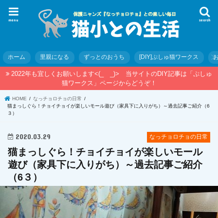
menu
search
ホーム
里親になる
ずっとのおうち
[DIY]ぷしゅ猫ワークス
2022年も宜しくお願いします<(_ _)> 当サイトのDIY記事は「ぷしゅ
猫ワークス」ページからどうぞ！
HOME
なっチョロチョの日常
猫まっしぐら！チョイチョイが楽しいモール遊び（家具下に入りがち）～過去記事ご紹介（6
３）
2020.03.29
なっチョロチョの日常
猫まっしぐら！チョイチョイが楽しいモール
遊び（家具下に入りがち）～過去記事ご紹介
（6３）