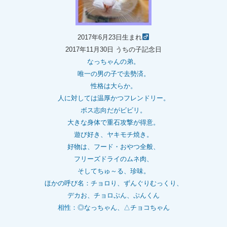
2017年6月23日生まれ
2017年11月30日 うちの子記念日
なっちゃんの弟。
唯一の男の子で去勢済。
性格は大らか。
人に対しては温厚かつフレンドリー。
ボス志向だがビビリ。
大きな身体で重石
攻撃が得意。
遊び好き、ヤキモチ焼き。
好物は、フード・おやつ全般、
フリーズドライのムネ肉、
そしてちゅ～る、珍味。
ほかの呼び名：チョロり、ずんぐりむっくり、
デカお、チョロぷん、ぷんくん
相性：
◎なっちゃん、△チョコちゃん