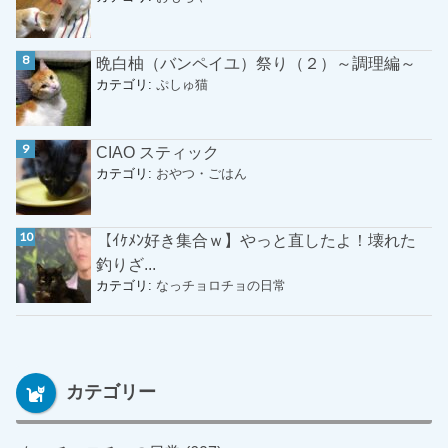
晩白柚（バンペイユ）祭り（２）～調理編～
カテゴリ:
ぷしゅ猫
CIAO スティック
カテゴリ:
おやつ・ごはん
【ｲｹﾒﾝ好き集合ｗ】やっと直したよ！壊れた
釣りざ...
カテゴリ:
なっチョロチョの日常
カテゴリー