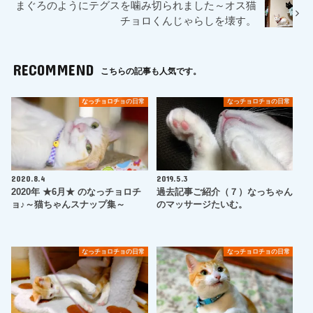
まぐろのようにテグスを噛み切られました～オス猫
チョロくんじゃらしを壊す。
RECOMMEND
こちらの記事も人気です。
なっチョロチョの日常
なっチョロチョの日常
2020.8.4
2019.5.3
2020年 ★6月★ のなっチョロチ
過去記事ご紹介（７）なっちゃん
ョ♪～猫ちゃんスナップ集～
のマッサージたいむ。
なっチョロチョの日常
なっチョロチョの日常