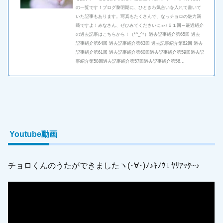
の一覧です！ブログ黎明期に、ひときわ気合いを入れて書いて
いた記事もあります。写真もたくさんで、なっチョロの魅力満
載ですよ！みなさん、ぜひみてくださいにゃ♪５１回～最近紹介
の過去記事はこちらから！（*^_^*）過去記事紹介第65回 過去
記事紹介第64回 過去記事紹介第63回 過去記事紹介第62回 過去
記事紹介第61回 過去記事紹介第60回過去記事紹介第59回過去記
事紹介第58回過去記事紹介第57回過去記事紹介第56...
Youtube動画
チョロくんのうたができましたヽ(･∀･)ﾉ♪ｷﾉｳﾓ ﾔﾘｱｯﾀ~♪