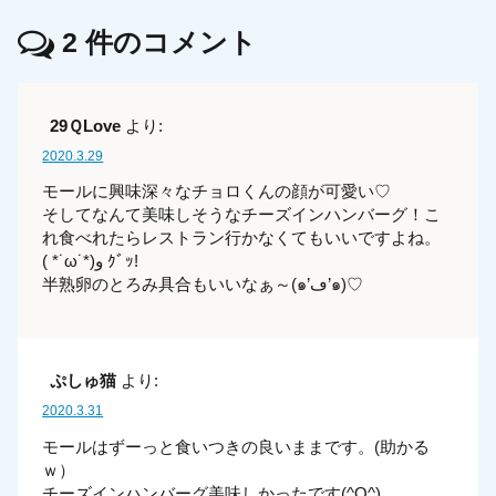
2
件のコメント
29ＱLove
より:
2020.3.29
モールに興味深々なチョロくんの顔が可愛い♡
そしてなんて美味しそうなチーズインハンバーグ！こ
れ食べれたらレストラン行かなくてもいいですよね。
( *˙ω˙*)و ｸﾞｯ!
半熟卵のとろみ具合もいいなぁ～(๑’ڡ’๑)♡
ぷしゅ猫
より:
2020.3.31
モールはずーっと食いつきの良いままです。(助かる
ｗ）
チーズインハンバーグ美味しかったです(^O^)