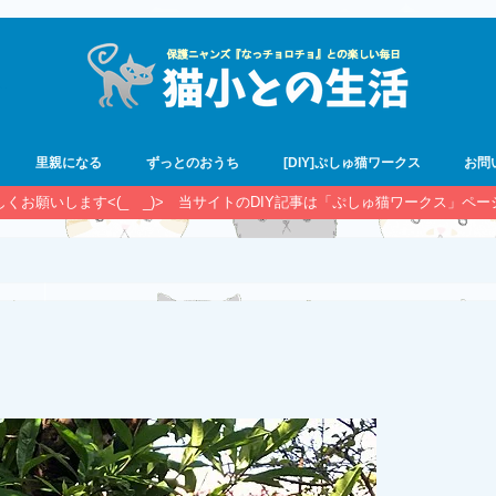
里親になる
ずっとのおうち
[DIY]ぷしゅ猫ワークス
お問
宜しくお願いします<(_ _)> 当サイトのDIY記事は「ぷしゅ猫ワークス」ペ