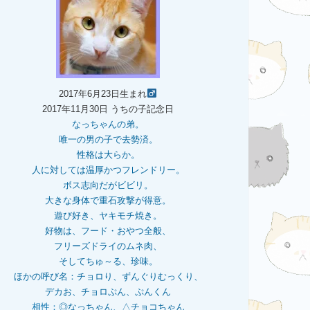
2017年6月23日生まれ
2017年11月30日 うちの子記念日
なっちゃんの弟。
唯一の男の子で去勢済。
性格は大らか。
人に対しては温厚かつフレンドリー。
ボス志向だがビビリ。
大きな身体で重石
攻撃が得意。
遊び好き、ヤキモチ焼き。
好物は、フード・おやつ全般、
フリーズドライのムネ肉、
そしてちゅ～る、珍味。
ほかの呼び名：チョロり、ずんぐりむっくり、
デカお、チョロぷん、ぷんくん
相性：
◎なっちゃん、△チョコちゃん