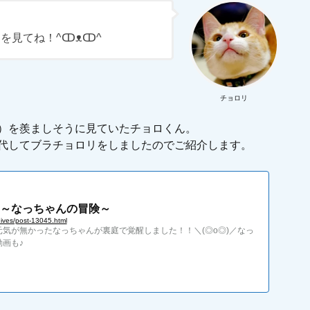
を見てね！^ↀᴥↀ^
チョロリ
）を羨ましそうに見ていたチョロくん。
代してブラチョロリをしましたのでご紹介します。
～なっちゃんの冒険～
ives/post-13045.html
気が無かったなっちゃんが裏庭で覚醒しました！！＼(◎o◎)／なっ
画も♪