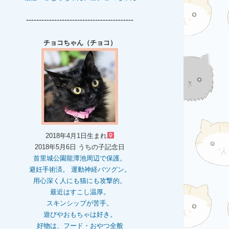
------------------------------------------
チョコちゃん（チョコ）
2018年4月1日生まれ
2018年5月6日 うちの子記念日
首里城公園龍潭池周辺で保護。
避妊手術済。 運動神経バツグン。
用心深く人にも猫にも攻撃的。
最近はすこし温厚。
スキンシップが苦手。
遊びやおもちゃは好き。
好物は、フード・おやつ全般