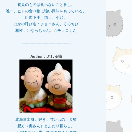
初見のものは食べないこと多し。
唯一、ヒトの食べ物に強い興味をもっている。
咀嚼下手、猫舌、小顔。
ほかの呼び名：チョコさん、くろちび
相性：〇なっちゃん、△チョロくん
------------------------------------------
Author：ぷしゅ猫
北海道出身。好き：甘いもの、犬猫
親方（奥さん）とふたり暮らし。