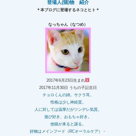
登場人(猫)物 紹介
＊本ブログに登場するネコとヒト＊
なっちゃん（なつめ）
2017年6月23日生まれ
2017年11月30日 うちの子記念日
チョロくんの姉。
サクラ耳。
性格は少し神経質。
人に対しては温厚だがツンデレ気質。
遊び好き、おもちゃ好き。
他猫が来ると譲る。
好物はメインフード（RCオーラルケア）・