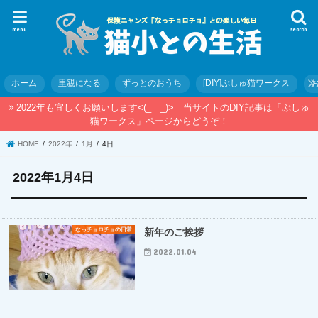
menu
search
ホーム
里親になる
ずっとのおうち
[DIY]ぷしゅ猫ワークス
2022年も宜しくお願いします<(_ _)> 当サイトのDIY記事は「ぷしゅ
猫ワークス」ページからどうぞ！
HOME
2022年
1月
4日
2022年1月4日
なっチョロチョの日常
新年のご挨拶
2022.01.04