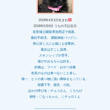
2018年4月1日生まれ
2018年5月6日 うちの子記念日
首里城公園龍潭池周辺で保護。
避妊手術済。 運動神経バツグン。
用心深く人にも猫にも攻撃的。
最近はすこし温厚。
スキンシップが苦手。
遊びやおもちゃは好き。
好物は、フード・おやつ全般
初見のものは食べないこと多し。
唯一、ヒトの食べ物に強い興味をもっている。
咀嚼下手、猫舌、小顔。
ほかの呼び名：チョコさん、くろちび
相性：〇なっちゃん、△チョロくん
------------------------------------------