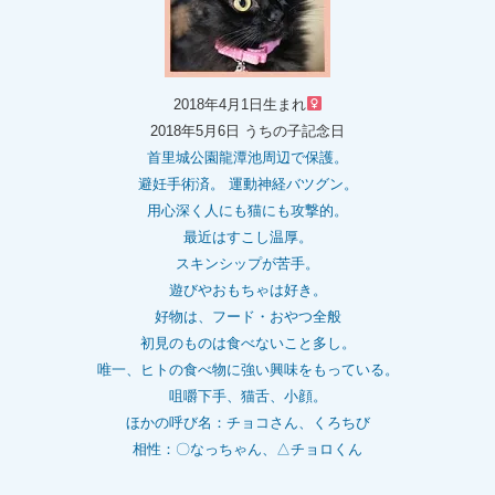
2018年4月1日生まれ
2018年5月6日 うちの子記念日
首里城公園龍潭池周辺で保護。
避妊手術済。 運動神経バツグン。
用心深く人にも猫にも攻撃的。
最近はすこし温厚。
スキンシップが苦手。
遊びやおもちゃは好き。
好物は、フード・おやつ全般
初見のものは食べないこと多し。
唯一、ヒトの食べ物に強い興味をもっている。
咀嚼下手、猫舌、小顔。
ほかの呼び名：チョコさん、くろちび
相性：〇なっちゃん、△チョロくん