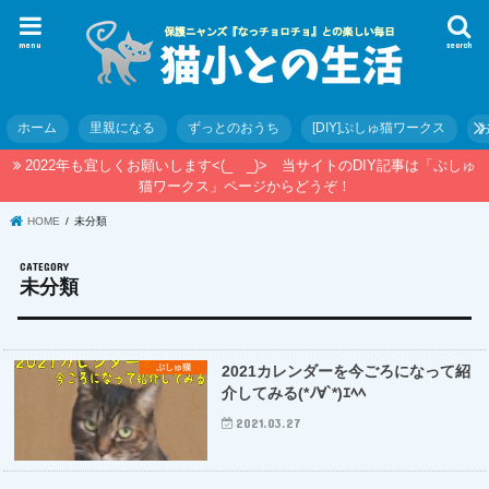
menu
search
ホーム
里親になる
ずっとのおうち
[DIY]ぷしゅ猫ワークス
2022年も宜しくお願いします<(_ _)> 当サイトのDIY記事は「ぷしゅ
猫ワークス」ページからどうぞ！
HOME
未分類
未分類
ぷしゅ猫
2021カレンダーを今ごろになって紹
介してみる(*ﾉ∀`*)ｴﾍﾍ
2021.03.27