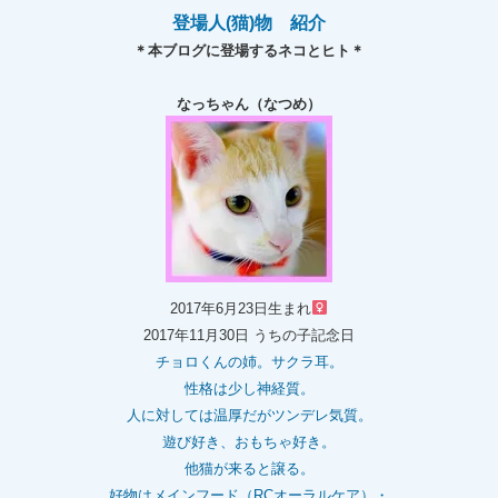
登場人(猫)物 紹介
＊本ブログに登場するネコとヒト＊
なっちゃん（なつめ）
2017年6月23日生まれ
2017年11月30日 うちの子記念日
チョロくんの姉。
サクラ耳。
性格は少し神経質。
人に対しては温厚だがツンデレ気質。
遊び好き、おもちゃ好き。
他猫が来ると譲る。
好物はメインフード（RCオーラルケア）・