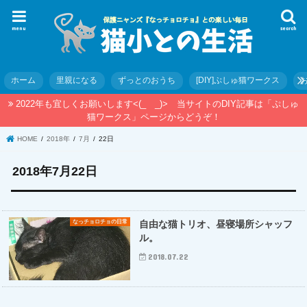
menu
search
ホーム
里親になる
ずっとのおうち
[DIY]ぷしゅ猫ワークス
2022年も宜しくお願いします<(_ _)> 当サイトのDIY記事は「ぷしゅ
猫ワークス」ページからどうぞ！
HOME
2018年
7月
22日
2018年7月22日
なっチョロチョの日常
自由な猫トリオ、昼寝場所シャッフ
ル。
2018.07.22