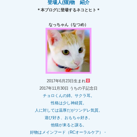
登場人(猫)物 紹介
＊本ブログに登場するネコとヒト＊
なっちゃん（なつめ）
2017年6月23日生まれ
2017年11月30日 うちの子記念日
チョロくんの姉。
サクラ耳。
性格は少し神経質。
人に対しては温厚だがツンデレ気質。
遊び好き、おもちゃ好き。
他猫が来ると譲る。
好物はメインフード（RCオーラルケア）・