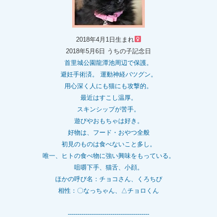
2018年4月1日生まれ
2018年5月6日 うちの子記念日
首里城公園龍潭池周辺で保護。
避妊手術済。 運動神経バツグン。
用心深く人にも猫にも攻撃的。
最近はすこし温厚。
スキンシップが苦手。
遊びやおもちゃは好き。
好物は、フード・おやつ全般
初見のものは食べないこと多し。
唯一、ヒトの食べ物に強い興味をもっている。
咀嚼下手、猫舌、小顔。
ほかの呼び名：チョコさん、くろちび
相性：〇なっちゃん、△チョロくん
------------------------------------------