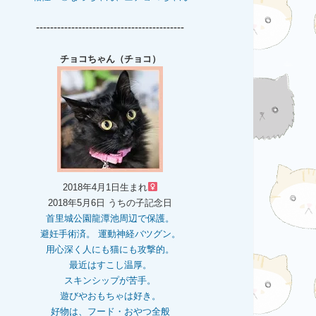
------------------------------------------
チョコちゃん（チョコ）
2018年4月1日生まれ
2018年5月6日 うちの子記念日
首里城公園龍潭池周辺で保護。
避妊手術済。 運動神経バツグン。
用心深く人にも猫にも攻撃的。
最近はすこし温厚。
スキンシップが苦手。
遊びやおもちゃは好き。
好物は、フード・おやつ全般