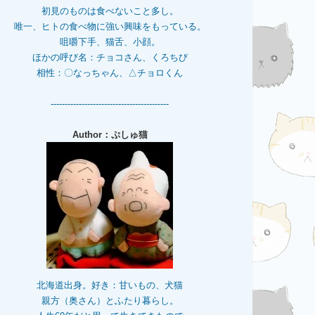
初見のものは食べないこと多し。
唯一、ヒトの食べ物に強い興味をもっている。
咀嚼下手、猫舌、小顔。
ほかの呼び名：チョコさん、くろちび
相性：〇なっちゃん、△チョロくん
------------------------------------------
Author：ぷしゅ猫
北海道出身。好き：甘いもの、犬猫
親方（奥さん）とふたり暮らし。