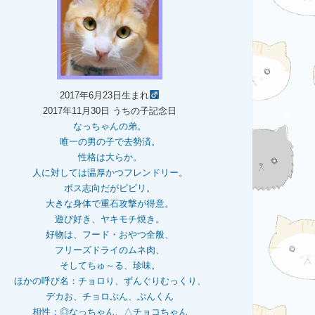
2017年6月23日生まれ
2017年11月30日 うちの子記念日
なっちゃんの弟。
唯一の男の子で去勢済。
性格は大らか。
人に対しては温厚かつフレンドリー。
ボス志向だがビビリ。
大きな身体で重石
攻撃が得意。
遊び好き、ヤキモチ焼き。
好物は、フード・おやつ全般、
フリーズドライのムネ肉、
そしてちゅ～る、珍味。
ほかの呼び名：チョロり、ずんぐりむっくり、
デカお、チョロぷん、ぷんくん
相性：
◎なっちゃん、△チョコちゃん