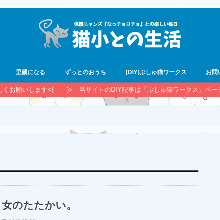
里親になる
ずっとのおうち
[DIY]ぷしゅ猫ワークス
お問
宜しくお願いします<(_ _)> 当サイトのDIY記事は「ぷしゅ猫ワークス」ペ
女のたたかい。