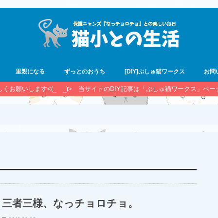
里親になる
ずっとのおうち
[DIY]ぷしゅ猫ワークス
お問
宜しくお願いします<(_ _)> 当サイトのDIY記事は「ぷしゅ猫ワークス」ペ
三者三様、なっチョロチョ。