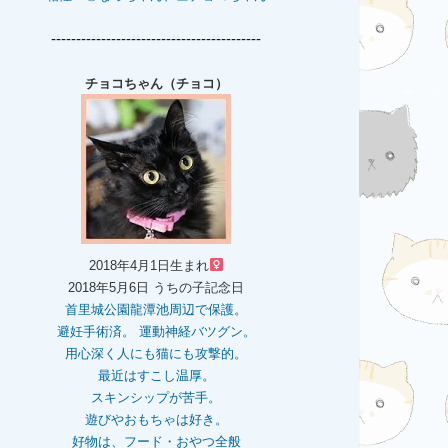
------------------------------------------
チョコちゃん（チョコ）
2018年4月1日生まれ
2018年5月6日 うちの子記念日
首里城公園龍潭池周辺で保護。
避妊手術済。 運動神経バツグン。
用心深く人にも猫にも攻撃的。
最近はすこし温厚。
スキンシップが苦手。
遊びやおもちゃは好き。
好物は、フード・おやつ全般