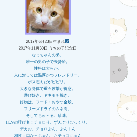
2017年6月23日生まれ
2017年11月30日 うちの子記念日
なっちゃんの弟。
唯一の男の子で去勢済。
性格は大らか。
人に対しては温厚かつフレンドリー。
ボス志向だがビビリ。
大きな身体で重石
攻撃が得意。
遊び好き、ヤキモチ焼き。
好物は、フード・おやつ全般、
フリーズドライのムネ肉、
そしてちゅ～る、珍味。
ほかの呼び名：チョロり、ずんぐりむっくり、
デカお、チョロぷん、ぷんくん
相性：
◎なっちゃん、△チョコちゃん