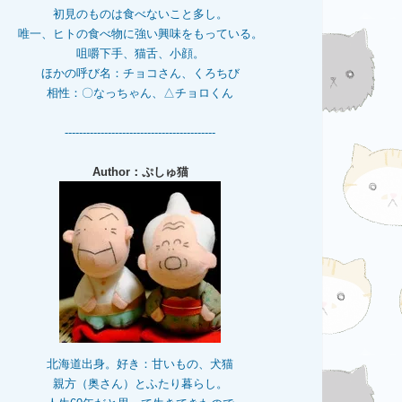
初見のものは食べないこと多し。
唯一、ヒトの食べ物に強い興味をもっている。
咀嚼下手、猫舌、小顔。
ほかの呼び名：チョコさん、くろちび
相性：〇なっちゃん、△チョロくん
------------------------------------------
Author：ぷしゅ猫
北海道出身。好き：甘いもの、犬猫
親方（奥さん）とふたり暮らし。