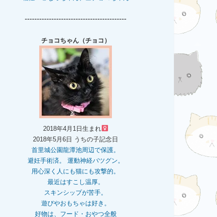
------------------------------------------
チョコちゃん（チョコ）
2018年4月1日生まれ
2018年5月6日 うちの子記念日
首里城公園龍潭池周辺で保護。
避妊手術済。 運動神経バツグン。
用心深く人にも猫にも攻撃的。
最近はすこし温厚。
スキンシップが苦手。
遊びやおもちゃは好き。
好物は、フード・おやつ全般