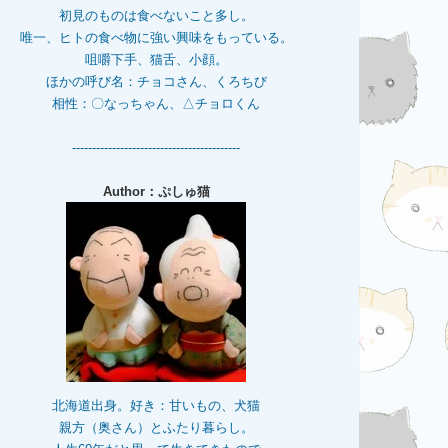
初見のものは食べないこと多し。
唯一、ヒトの食べ物に強い興味をもっている。
咀嚼下手、猫舌、小顔。
ほかの呼び名：チョコさん、くろちび
相性：〇なっちゃん、△チョロくん
------------------------------------------
Author：ぷしゅ猫
北海道出身。好き：甘いもの、犬猫
親方（奥さん）とふたり暮らし。