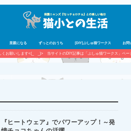
里親になる
ずっとのおうち
[DIY]ぷしゅ猫ワークス
お問
宜しくお願いします<(_ _)> 当サイトのDIY記事は「ぷしゅ猫ワークス」ペ
『ヒートウェア』でパワーアップ！～発
情チョコちゃんの活躍