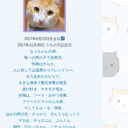
2017年6月23日生まれ
2017年11月30日 うちの子記念日
なっちゃんの弟。
唯一の男の子で去勢済。
性格は大らか。
人に対しては温厚かつフレンドリー。
ボス志向だがビビリ。
大きな身体で重石
攻撃が得意。
遊び好き、ヤキモチ焼き。
好物は、フード・おやつ全般、
フリーズドライのムネ肉、
そしてちゅ～る、珍味。
ほかの呼び名：チョロり、ずんぐりむっくり、
デカお、チョロぷん、ぷんくん
相性：
◎なっちゃん、△チョコちゃん