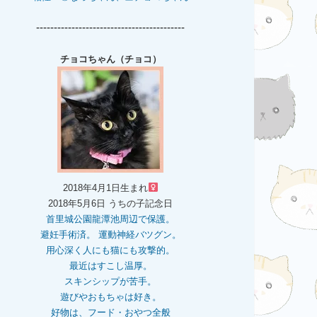
------------------------------------------
チョコちゃん（チョコ）
2018年4月1日生まれ
2018年5月6日 うちの子記念日
首里城公園龍潭池周辺で保護。
避妊手術済。 運動神経バツグン。
用心深く人にも猫にも攻撃的。
最近はすこし温厚。
スキンシップが苦手。
遊びやおもちゃは好き。
好物は、フード・おやつ全般