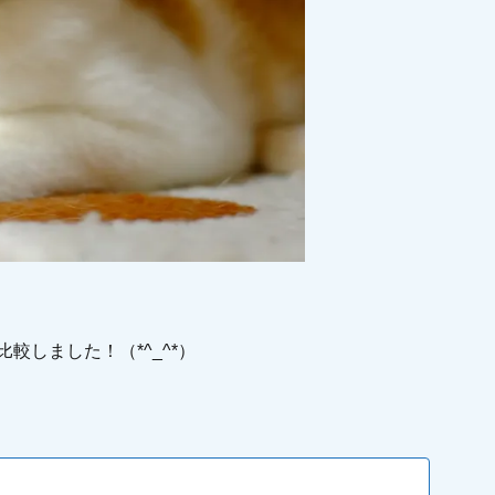
較しました！（*^_^*）