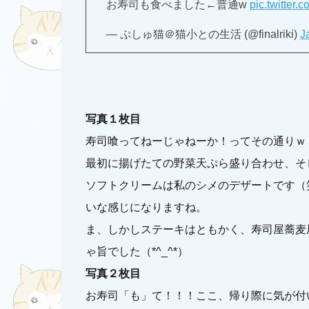
お寿司も食べました←普通w
pic.twitte
— ぷしゅ猫＠猫小との生活 (@finalriki)
J
写真１枚目
寿司喰ってねーじゃねーか！ってその通りｗ
最初に揚げたての野菜天ぷら盛り合わせ、そ
ソフトクリームは私のシメのデザートです（
いな感じになりますね。
ま、しかしステーキはともかく、寿司屋蕎麦
ゃ旨でした（*^_^*）
写真２枚目
お寿司「も」て！！！ここ、帰り際に気が付