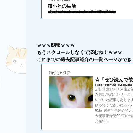
猫小との生活
https://pushuneko.com/archives/1069985304.html
ｗｗｗ朗報ｗｗｗ
もうスクロールしなくて済むね！ｗｗｗ
これまでの過去記事紹介の一覧ページができ
猫小との生活
☆「ぜひ読んで欲
https://pushuneko.com/pa
ぷしゅ猫おススメ過去
過去記事紹介シリーズ
いていた記事もありま
ひみてくださいにゃ♪５
65回 過去記事紹介第6
去記事紹介第60回過去
介第56...