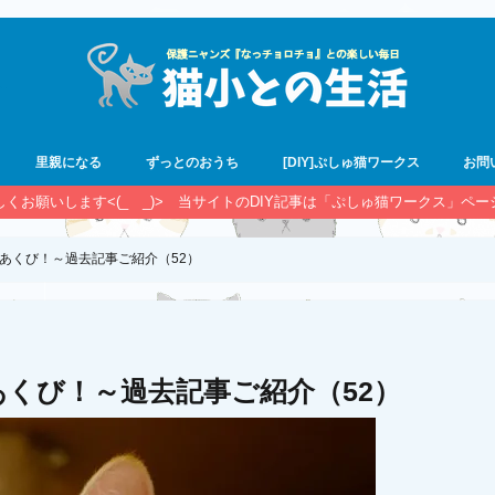
里親になる
ずっとのおうち
[DIY]ぷしゅ猫ワークス
お問
宜しくお願いします<(_ _)> 当サイトのDIY記事は「ぷしゅ猫ワークス」ペ
あくび！～過去記事ご紹介（52）
くび！～過去記事ご紹介（52）