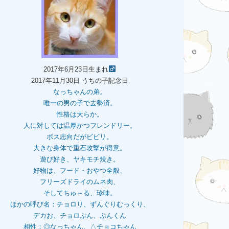
2017年6月23日生まれ
2017年11月30日 うちの子記念日
なっちゃんの弟。
唯一の男の子で去勢済。
性格は大らか。
人に対しては温厚かつフレンドリー。
ボス志向だがビビリ。
大きな身体で重石
攻撃が得意。
遊び好き、ヤキモチ焼き。
好物は、フード・おやつ全般、
フリーズドライのムネ肉、
そしてちゅ～る、珍味。
ほかの呼び名：チョロり、ずんぐりむっくり、
デカお、チョロぷん、ぷんくん
相性：
◎なっちゃん、△チョコちゃん