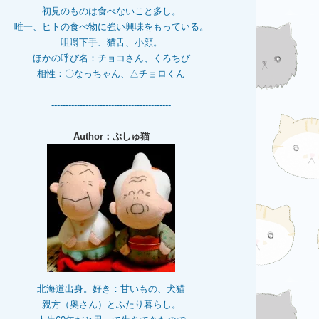
初見のものは食べないこと多し。
唯一、ヒトの食べ物に強い興味をもっている。
咀嚼下手、猫舌、小顔。
ほかの呼び名：チョコさん、くろちび
相性：〇なっちゃん、△チョロくん
------------------------------------------
Author：ぷしゅ猫
北海道出身。好き：甘いもの、犬猫
親方（奥さん）とふたり暮らし。