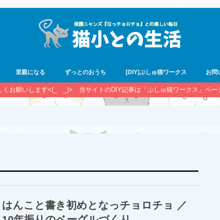
里親になる
ずっとのおうち
[DIY]ぷしゅ猫ワークス
お問
宜しくお願いします<(_ _)> 当サイトのDIY記事は「ぷしゅ猫ワークス」ペ
はんこと書き初めとなっチョロチョ ／
10年振りのベーグルづくり