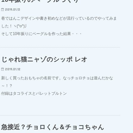
2019.01.13
巷ではんこデザインや書き初めなどが流行っているのでやってみま
した！ヽ(^o^)丿
そして10年振りにベーグルを作った結果・・・
じゃれ猫ニャゾのシッポ レオ
2019.01.12
新しく買ったおもちゃの名前です。なっチョロチョは遊んだかな
～！？
付録はタコライスとパレットブルトン
急接近？チョロくん＆チョコちゃん