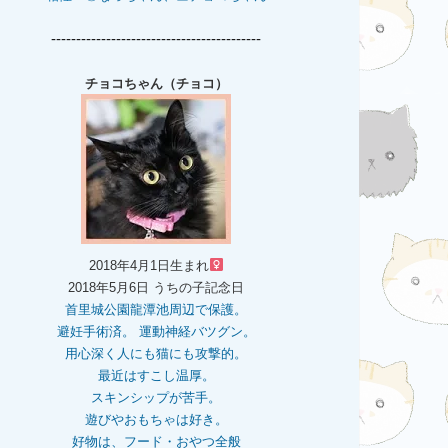
------------------------------------------
チョコちゃん（チョコ）
2018年4月1日生まれ
2018年5月6日 うちの子記念日
首里城公園龍潭池周辺で保護。
避妊手術済。 運動神経バツグン。
用心深く人にも猫にも攻撃的。
最近はすこし温厚。
スキンシップが苦手。
遊びやおもちゃは好き。
好物は、フード・おやつ全般