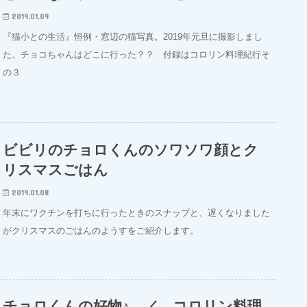
2019.01.09
『猫小との生活』恒例・窓辺の猫写真。2019年元旦に撮影しまし
た。チョコちゃんはどこに行った？？ 付録はコロリン料理紀行そ
の３
ビビリのチョロくんのソワソワ顔とク
リスマスごはん
2019.01.08
年末にワクチンを打ちに行ったときのスナップと、遅くなりました
がクリスマスのごはんのようすをご紹介します。
チョロくんの好物♪ ／ コロリン料理