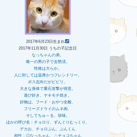
2017年6月23日生まれ
2017年11月30日 うちの子記念日
なっちゃんの弟。
唯一の男の子で去勢済。
性格は大らか。
人に対しては温厚かつフレンドリー。
ボス志向だがビビリ。
大きな身体で重石
攻撃が得意。
遊び好き、ヤキモチ焼き。
好物は、フード・おやつ全般、
フリーズドライのムネ肉、
そしてちゅ～る、珍味。
ほかの呼び名：チョロり、ずんぐりむっくり、
デカお、チョロぷん、ぷんくん
相性：
◎なっちゃん、△チョコちゃん