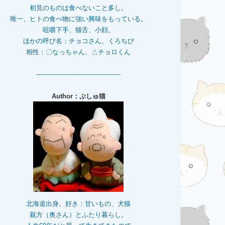
初見のものは食べないこと多し。
唯一、ヒトの食べ物に強い興味をもっている。
咀嚼下手、猫舌、小顔。
ほかの呼び名：チョコさん、くろちび
相性：〇なっちゃん、△チョロくん
------------------------------------------
Author：ぷしゅ猫
北海道出身。好き：甘いもの、犬猫
親方（奥さん）とふたり暮らし。