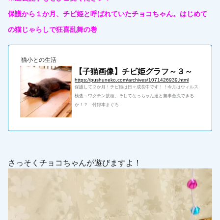
保護から１か月、チビ姫と呼ばれていたチョコちゃん。はじめて
の猫じゃらしで狂喜乱舞の巻
猫小との生活
【子猫画像】チビ姫グラフ～３～
https://pushuneko.com/archives/1071426939.html
保護して２か月！チビ姫は日々成長中です！！今月はウィルス
検査～ワクチン接種、そしてなっちゃん達と無事合流できる
か！？ 付録本まぐろ
さっそくチョコちゃんが遊びますよ！