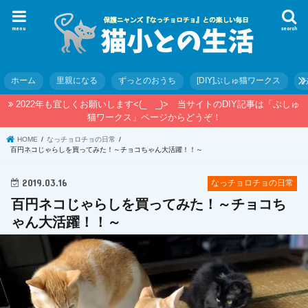
menu
search
ホーム
里親になる
ずっとのおうち
[DIY]ぷしゅ猫ワークス
2022年も宜しくお願いします<(_ _)> 当サイトのDIY記事は「ぷしゅ
猫ワークス」ページからどうぞ！
HOME
なっチョロチョの日常
百円ネコじゃらしを買ってみた！～チョコちゃん大活躍！！～
2019.03.16
なっチョロチョの日常
百円ネコじゃらしを買ってみた！～チョコち
ゃん大活躍！！～