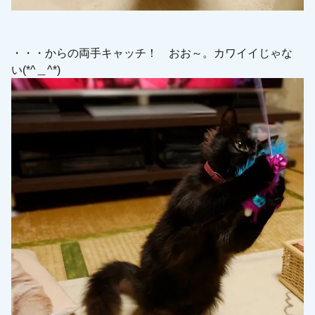
・・・からの両手キャッチ！ おお～。カワイイじゃな
い(*^＿^*)